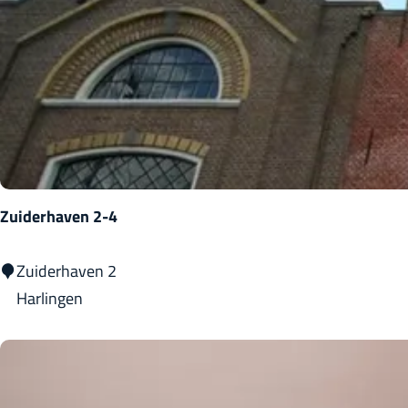
m
o
k
e
r
Zuiderhaven 2-4
Z
Zuiderhaven 2
u
Harlingen
i
d
e
r