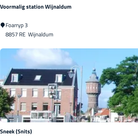
o
Voormalig station Wijnaldum
o
t
V
Foarryp 3
o
8857 RE
Wijnaldum
o
r
m
a
l
i
g
s
t
a
Sneek (Snits)
t