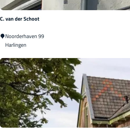
g
e
C. van der Schoot
n
C
Noorderhaven 99
.
Harlingen
v
a
n
d
e
r
S
c
h