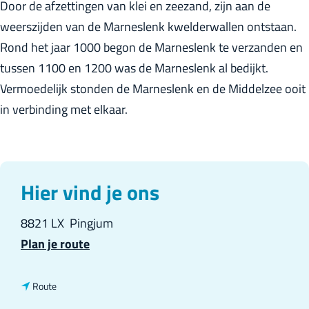
Door de afzettingen van klei en zeezand, zijn aan de
r
weerszijden van de Marneslenk kwelderwallen ontstaan.
l
Rond het jaar 1000 begon de Marneslenk te verzanden en
a
tussen 1100 en 1200 was de Marneslenk al bedijkt.
n
Vermoedelijk stonden de Marneslenk en de Middelzee ooit
d
in verbinding met elkaar.
s
Hier vind je ons
8821 LX
Pingjum
n
Plan je route
a
a
n
Route
r
a