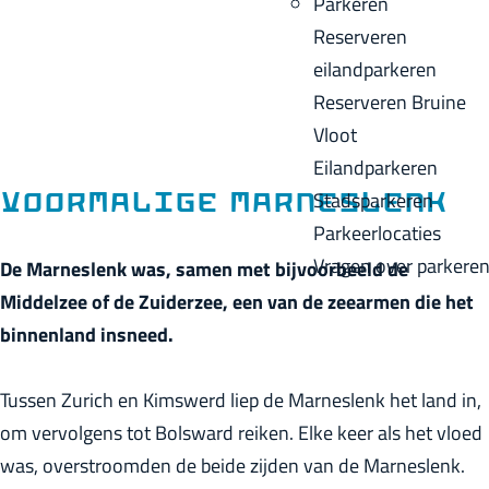
Parkeren
p
u
a
Reserveren
a
i
c
eilandparkeren
g
d
k
Reserveren Bruine
e
i
Vloot
g
Eilandparkeren
e
Stadsparkeren
Voormalige Marneslenk
t
Parkeerlocaties
a
Vragen over parkere
De Marneslenk was, samen met bijvoorbeeld de
a
Middelzee of de Zuiderzee, een van de zeearmen die het
l
binnenland insneed.
:
N
Tussen Zurich en Kimswerd liep de Marneslenk het land in,
e
om vervolgens tot Bolsward reiken. Elke keer als het vloed
d
was, overstroomden de beide zijden van de Marneslenk.
e