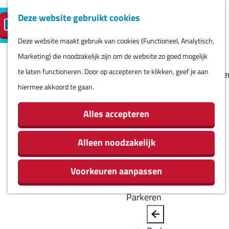
Deze website gebruikt cookies
Reserveren
NL
M
B
S
Bezoeken
eilandparkeren
e
a
Deze website maakt gebruik van cookies (Functioneel, Analytisch,
e
Agenda
G
n
c
Marketing) die noodzakelijk zijn om de website zo goed mogelijk
l
Winkels
a
u
k
te laten functioneren. Door op accepteren te klikken, geef je aan
e
Bezienswaardighede
n
hiermee akkoord te gaan.
c
Overnachten
a
t
Eten en drinken
a
Alles accepteren
e
Routes
r
e
Rondom Harlingen
d
Alleen noodzakelijk
r
Jachthaven De
e
t
Leeuwenbrug
Voorkeuren aanpassen
h
a
o
a
Parkeren
m
l
e
H
B