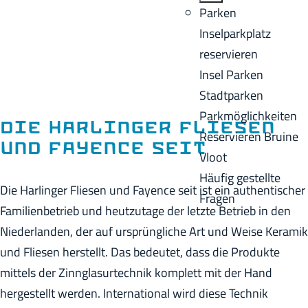
o
B
Parken
e
m
a
Inselparkplatz
n
e
c
reservieren
A
p
k
Insel Parken
k
a
Stadtparken
t
g
Parkmöglichkeiten
u
Die Harlinger Fliesen
e
Reservieren Bruine
e
und Fayence seit
Vloot
l
Häufig gestellte
l
Die Harlinger Fliesen und Fayence seit ist ein authentischer
Fragen
e
Familienbetrieb und heutzutage der letzte Betrieb in den
S
Niederlanden, der auf ursprüngliche Art und Weise Keramik
p
und Fliesen herstellt. Das bedeutet, dass die Produkte
r
mittels der Zinnglasurtechnik komplett mit der Hand
a
hergestellt werden. International wird diese Technik
c