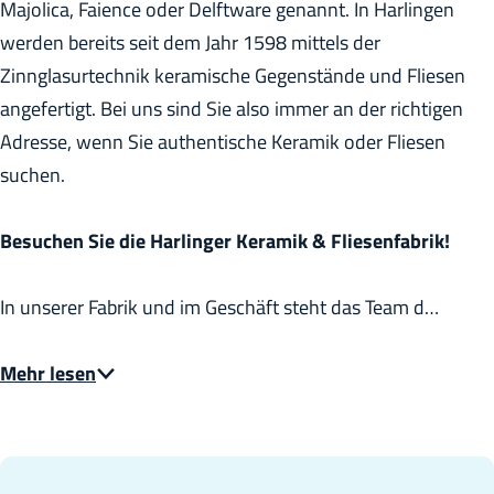
Majolica, Faience oder Delftware genannt. In Harlingen
h
werden bereits seit dem Jahr 1598 mittels der
e
Zinnglasurtechnik keramische Gegenstände und Fliesen
:
angefertigt. Bei uns sind Sie also immer an der richtigen
D
Adresse, wenn Sie authentische Keramik oder Fliesen
e
suchen.
u
t
Besuchen Sie die Harlinger Keramik & Fliesenfabrik!
s
c
In unserer Fabrik und im Geschäft steht das Team d…
h
Mehr lesen