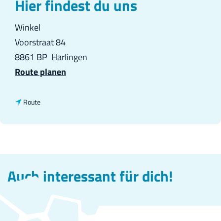
Hier findest du uns
Winkel
Voorstraat 84
8861 BP
Harlingen
b
Route planen
i
s
b
Route
D
i
i
s
e
D
H
i
Auch interessant für dich!
a
e
r
H
l
a
i
r