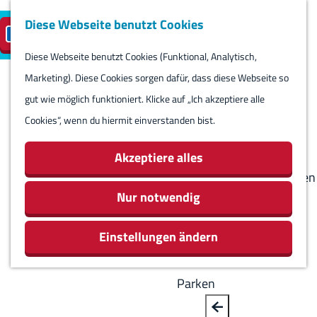
Diese Webseite benutzt Cookies
Besuch planen
Insel-Parkplatz
DE
M
S
reservieren
e
Diese Webseite benutzt Cookies (Funktional, Analytisch,
p
B
G
Besuch planen
n
Marketing). Diese Cookies sorgen dafür, dass diese Webseite so
r
a
e
Kalender
ü
gut wie möglich funktioniert. Klicke auf „Ich akzeptiere alle
a
c
h
Routes
Cookies“, wenn du hiermit einverstanden bist.
c
k
e
Übernachten
h
n
Aktivitäten &
Akzeptiere alles
e
S
Sehenswürdigkeiten
a
i
Nur notwendig
Essen & Trinken
u
e
Geschäfte
s
Einstellungen ändern
z
Rundum Harlingen
w
u
ä
r
Parken
h
H
l