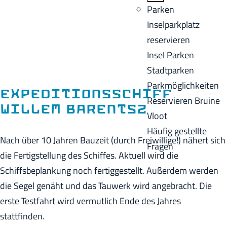
o
B
Parken
e
m
a
Inselparkplatz
n
e
c
reservieren
A
p
k
Insel Parken
k
a
Stadtparken
t
g
Parkmöglichkeiten
u
Expeditionsschiff
e
Reservieren Bruine
e
Willem Barentsz
Vloot
l
Häufig gestellte
l
Nach über 10 Jahren Bauzeit (durch Freiwillige!) nähert sich
Fragen
e
die Fertigstellung des Schiffes. Aktuell wird die
S
Schiffsbeplankung noch fertiggestellt. Außerdem werden
p
die Segel genäht und das Tauwerk wird angebracht. Die
r
erste Testfahrt wird vermutlich Ende des Jahres
a
stattfinden.
c