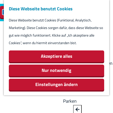
Diese Webseite benutzt Cookies
Besuch planen
Insel-Parkplatz
DE
M
S
reservieren
e
Diese Webseite benutzt Cookies (Funktional, Analytisch,
p
B
G
Besuch planen
n
Marketing). Diese Cookies sorgen dafür, dass diese Webseite so
r
a
e
Kalender
ü
gut wie möglich funktioniert. Klicke auf „Ich akzeptiere alle
a
c
h
Routes
Cookies“, wenn du hiermit einverstanden bist.
c
k
e
Übernachten
h
n
Aktivitäten &
Akzeptiere alles
e
S
Sehenswürdigkeiten
a
i
Nur notwendig
Essen & Trinken
u
e
Geschäfte
s
Einstellungen ändern
z
Rundum Harlingen
w
u
ä
r
Parken
h
H
l