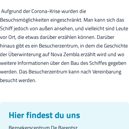
h
Aufgrund der Corona-Krise wurden die
e
Besuchsmöglichkeiten eingeschränkt. Man kann sich das
:
Schiff jedoch von außen ansehen, und vielleicht sind Leute
D
vor Ort, die etwas darüber erzählen können. Darüber
e
hinaus gibt es ein Besucherzentrum, in dem die Geschichte
u
der Überwinterung auf Nova Zembla erzählt wird und wo
t
weitere Informationen über den Bau des Schiffes gegeben
s
werden. Das Besucherzentrum kann nach Vereinbarung
c
besucht werden.
h
Hier findest du uns
Bezoekerscentrum De Barentsz