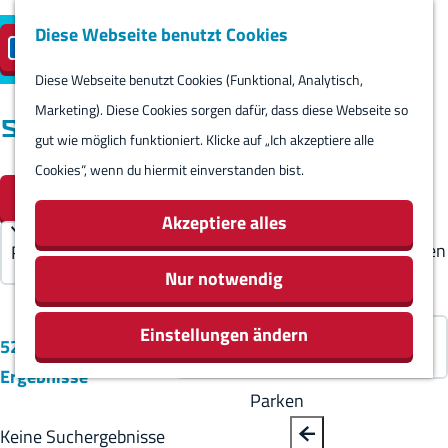
Diese Webseite benutzt Cookies
Besuch planen
Insel-Parkplatz
DE
M
S
reservieren
e
Diese Webseite benutzt Cookies (Funktional, Analytisch,
p
B
G
Besuch planen
n
Marketing). Diese Cookies sorgen dafür, dass diese Webseite so
r
a
e
Standorte
Kalender
ü
gut wie möglich funktioniert. Klicke auf „Ich akzeptiere alle
a
c
h
Routes
Cookies“, wenn du hiermit einverstanden bist.
c
W
k
e
S
Übernachten
Filter
h
a
n
o
Aktivitäten &
Akzeptiere alles
e
s
S
r
Sehenswürdigkeiten
a
m
i
t
Nur notwendig
Essen & Trinken
u
ö
e
i
Geschäfte
s
S
Einstellungen ändern
c
z
e
Rundum Harlingen
529 bis 83 von 83
w
o
h
u
r
Ergebnisse
ä
r
t
r
e
Parken
h
t
e
H
n
Keine Suchergebnisse
l