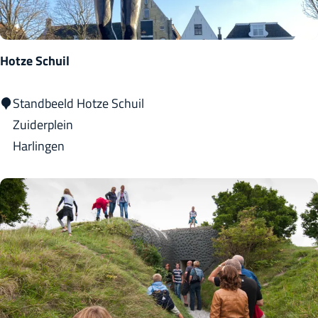
e
l
z
Hotze Schuil
i
c
H
Standbeeld Hotze Schuil
h
o
Zuiderplein
t
t
Harlingen
z
e
S
c
h
u
i
l