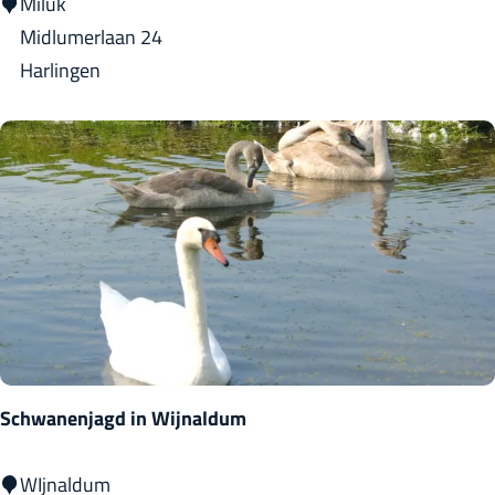
M
Milûk
i
Midlumerlaan 24
l
Harlingen
û
k
Schwanenjagd in Wijnaldum
S
WIjnaldum