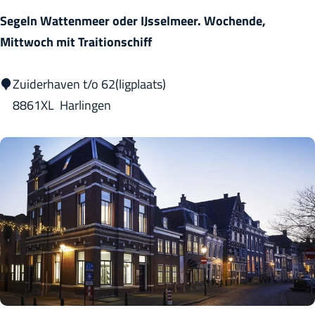
u
Segeln Wattenmeer oder IJsselmeer. Wochende,
s
Mittwoch mit Traitionschiff
e
u
S
Zuiderhaven t/o 62(ligplaats)
m
e
8861XL
Harlingen
g
e
l
n
W
a
t
t
e