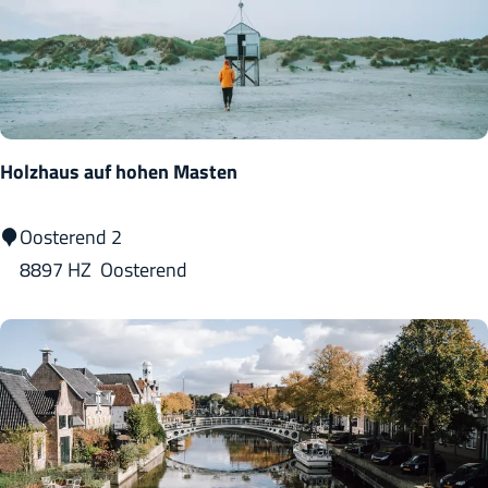
r
m
H
a
r
Holzhaus auf hohen Masten
l
i
H
Oosterend 2
n
o
8897 HZ
Oosterend
g
l
e
z
n
h
a
u
s