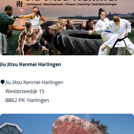
e
w
n
a
r
d
(
B
o
Jiu Jitsu Kenmei Harlingen
a
l
J
Jiu Jitsu Kenmei Harlingen
s
i
Westerzeedijk 15
e
u
8862 PK
Harlingen
r
J
t
i
)
t