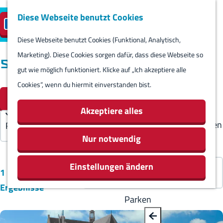
Diese Webseite benutzt Cookies
Besuch planen
Insel-Parkplatz
DE
M
S
reservieren
e
Diese Webseite benutzt Cookies (Funktional, Analytisch,
p
B
G
Besuch planen
n
Marketing). Diese Cookies sorgen dafür, dass diese Webseite so
r
a
e
Standorte
Kalender
ü
gut wie möglich funktioniert. Klicke auf „Ich akzeptiere alle
a
c
h
Routes
Cookies“, wenn du hiermit einverstanden bist.
c
W
k
e
S
Übernachten
Filter
h
a
n
o
Aktivitäten &
Akzeptiere alles
e
s
S
r
Sehenswürdigkeiten
a
m
i
t
Nur notwendig
Essen & Trinken
u
ö
e
i
Geschäfte
s
S
Einstellungen ändern
c
z
e
Rundum Harlingen
1 bis 24 von 83
w
o
h
u
r
Ergebnisse
ä
r
t
r
e
Parken
h
t
e
H
n
l