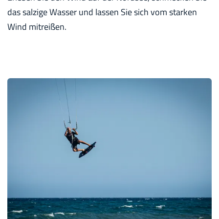
das salzige Wasser und lassen Sie sich vom starken
Wind mitreißen.
K
i
t
e
s
u
r
f
e
n