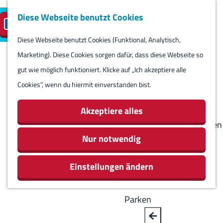
Diese Webseite benutzt Cookies
Besuch planen
Insel-Parkplatz
DE
M
S
reservieren
e
Diese Webseite benutzt Cookies (Funktional, Analytisch,
p
B
G
Besuch planen
n
Marketing). Diese Cookies sorgen dafür, dass diese Webseite so
r
a
e
Kalender
ü
gut wie möglich funktioniert. Klicke auf „Ich akzeptiere alle
a
c
h
Routes
Cookies“, wenn du hiermit einverstanden bist.
c
k
e
Übernachten
h
n
Aktivitäten &
Akzeptiere alles
e
S
Sehenswürdigkeiten
a
i
Nur notwendig
Essen & Trinken
u
e
Geschäfte
s
Einstellungen ändern
z
Rundum Harlingen
w
u
ä
r
Parken
h
H
l