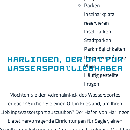
o
B
Parken
e
m
a
Inselparkplatz
n
e
c
reservieren
A
p
k
Insel Parken
k
a
Stadtparken
t
g
Parkmöglichkeiten
u
e
Reservieren Bruine
e
Harlingen, der Ort für
Vloot
l
Wassersportliebhaber
Häufig gestellte
l
Fragen
e
S
Möchten Sie den Adrenalinkick des Wassersportes
p
erleben? Suchen Sie einen Ort in Friesland, um Ihren
r
Lieblingswassersport auszuüben? Der Hafen von Harlingen
a
bietet hervorragende Einrichtungen für Segler, einen
c
Segelbootverleih und den Zugang zum IJsselmeer. Möchten