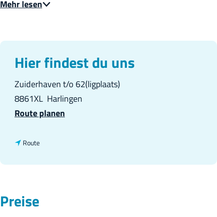
Mehr lesen
h
e
:
D
Hier findest du uns
e
Zuiderhaven t/o 62(ligplaats)
u
8861XL
Harlingen
t
b
Route planen
s
i
c
s
b
Route
h
S
i
e
s
g
S
Preise
e
e
l
g