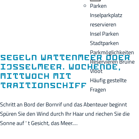
o
B
Parken
e
m
a
Inselparkplatz
n
e
c
reservieren
A
p
k
Insel Parken
k
a
Stadtparken
t
g
Parkmöglichkeiten
u
Segeln Wattenmeer oder
e
Reservieren Bruine
e
IJsselmeer. Wochende,
Vloot
l
Mittwoch mit
Häufig gestellte
l
Traitionschiff
Fragen
e
S
Schritt an Bord der Bornrif und das Abenteuer beginnt
p
Spüren Sie den Wind durch Ihr Haar und riechen Sie die
r
Sonne auf ' t Gesicht, das Meer.…
a
c