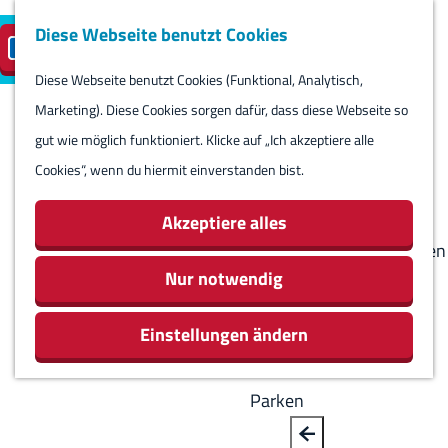
Diese Webseite benutzt Cookies
Besuch planen
Insel-Parkplatz
DE
M
S
reservieren
e
Diese Webseite benutzt Cookies (Funktional, Analytisch,
p
B
G
Besuch planen
n
Marketing). Diese Cookies sorgen dafür, dass diese Webseite so
r
a
e
Kalender
ü
gut wie möglich funktioniert. Klicke auf „Ich akzeptiere alle
a
c
h
Routes
Cookies“, wenn du hiermit einverstanden bist.
c
k
e
Übernachten
h
n
Aktivitäten &
Akzeptiere alles
e
S
Sehenswürdigkeiten
a
i
Nur notwendig
Essen & Trinken
u
e
Geschäfte
s
Einstellungen ändern
z
Rundum Harlingen
w
u
ä
r
Parken
h
H
l