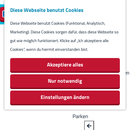
Diese Webseite benutzt Cookies
Besuch planen
Insel-Parkplatz
DE
M
S
reservieren
e
Diese Webseite benutzt Cookies (Funktional, Analytisch,
p
B
G
Besuch planen
n
Marketing). Diese Cookies sorgen dafür, dass diese Webseite so
r
a
e
Kalender
ü
gut wie möglich funktioniert. Klicke auf „Ich akzeptiere alle
a
c
h
Routes
Cookies“, wenn du hiermit einverstanden bist.
c
k
e
Übernachten
h
n
Aktivitäten &
Akzeptiere alles
e
S
Sehenswürdigkeiten
a
i
Nur notwendig
Essen & Trinken
u
e
Geschäfte
s
Einstellungen ändern
z
Rundum Harlingen
w
u
ä
r
Parken
h
H
l