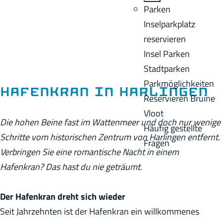
o
B
Parken
e
m
a
Inselparkplatz
n
e
c
reservieren
A
p
k
Insel Parken
k
a
Stadtparken
t
g
Parkmöglichkeiten
u
Hafenkran in Harlingen
e
Reservieren Bruine
e
Vloot
l
Die hohen Beine fast im Wattenmeer und doch nur wenige
Häufig gestellte
l
Schritte vom historischen Zentrum von Harlingen entfernt.
Fragen
e
Verbringen Sie eine romantische Nacht in einem
S
Hafenkran? Das hast du nie geträumt.
p
r
Der Hafenkran dreht sich wieder
a
Seit Jahrzehnten ist der Hafenkran ein willkommenes
c