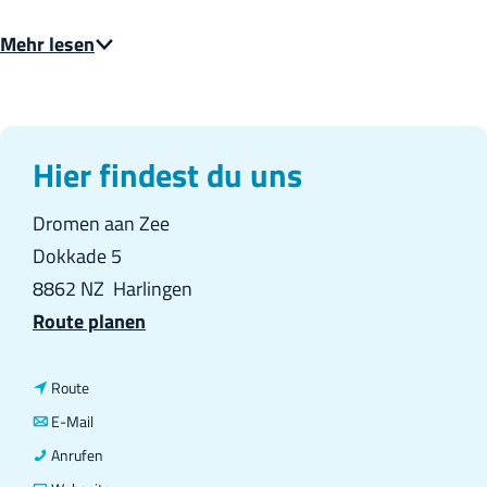
Mehr lesen
Hier findest du uns
Dromen aan Zee
Dokkade 5
8862 NZ
Harlingen
b
Route planen
i
s
b
Route
H
i
b
E-Mail
a
s
i
H
Anrufen
f
H
s
a
a