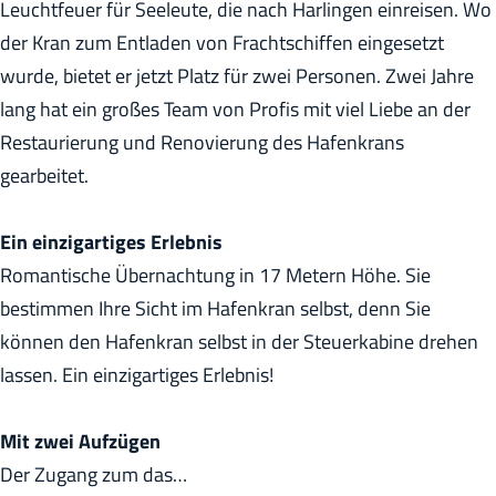
Leuchtfeuer für Seeleute, die nach Harlingen einreisen. Wo
h
der Kran zum Entladen von Frachtschiffen eingesetzt
e
wurde, bietet er jetzt Platz für zwei Personen. Zwei Jahre
:
lang hat ein großes Team von Profis mit viel Liebe an der
D
Restaurierung und Renovierung des Hafenkrans
e
gearbeitet.
u
t
Ein einzigartiges Erlebnis
s
Romantische Übernachtung in 17 Metern Höhe. Sie
c
bestimmen Ihre Sicht im Hafenkran selbst, denn Sie
h
können den Hafenkran selbst in der Steuerkabine drehen
lassen. Ein einzigartiges Erlebnis!
Mit zwei Aufzügen
Der Zugang zum das…