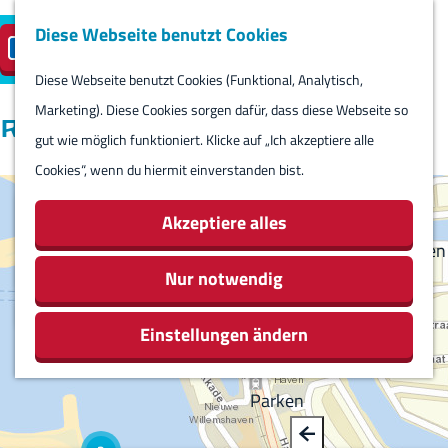
Diese Webseite benutzt Cookies
Besuch planen
Insel-Parkplatz
DE
M
S
reservieren
e
Diese Webseite benutzt Cookies (Funktional, Analytisch,
p
B
G
Besuch planen
n
Marketing). Diese Cookies sorgen dafür, dass diese Webseite so
r
a
e
Routes
Kalender
ü
gut wie möglich funktioniert. Klicke auf „Ich akzeptiere alle
a
c
h
Routes
Cookies“, wenn du hiermit einverstanden bist.
c
k
e
Übernachten
I
h
+
n
n
Aktivitäten &
Akzeptiere alles
f
e
−
S
Sehenswürdigkeiten
o
a
t
i
Nur notwendig
Essen & Trinken
u
a
e
Geschäfte
f
s
Einstellungen ändern
z
e
Rundum Harlingen
w
l
u
-
ä
r
Parken
R
h
o
H
u
l