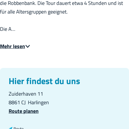
die Robbenbank. Die Tour dauert etwa 4 Stunden und ist
für alle Altersgruppen geeignet.
Die A…
Mehr lesen
Hier findest du uns
Zuiderhaven 11
8861 CJ
Harlingen
b
Route planen
i
s
b
Route