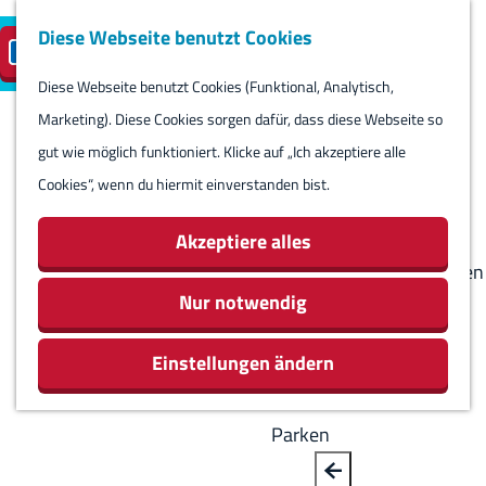
Diese Webseite benutzt Cookies
Besuch planen
Insel-Parkplatz
DE
M
S
reservieren
e
Diese Webseite benutzt Cookies (Funktional, Analytisch,
p
B
G
Besuch planen
n
Marketing). Diese Cookies sorgen dafür, dass diese Webseite so
r
a
e
Kalender
ü
gut wie möglich funktioniert. Klicke auf „Ich akzeptiere alle
a
c
h
Routes
Cookies“, wenn du hiermit einverstanden bist.
c
k
e
Übernachten
h
n
Aktivitäten &
Akzeptiere alles
e
S
Sehenswürdigkeiten
a
i
Nur notwendig
Essen & Trinken
u
e
Geschäfte
s
Einstellungen ändern
z
Rundum Harlingen
w
u
ä
r
Parken
h
H
l