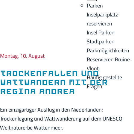
o
B
Parken
e
m
a
Inselparkplatz
n
e
c
reservieren
A
p
k
Insel Parken
k
a
Stadtparken
t
g
Parkmöglichkeiten
u
Montag, 10. August
e
Reservieren Bruine
e
Vloot
l
Trockenfallen und
Häufig gestellte
l
Wattwandern mit der
Fragen
e
Regina Andrea
S
p
Ein einzigartiger Ausflug in den Niederlanden:
r
Trockenlegung und Wattwanderung auf dem UNESCO-
a
Weltnaturerbe Wattenmeer.
c