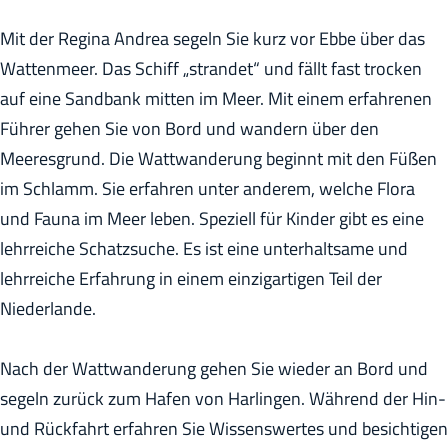
h
Mit der Regina Andrea segeln Sie kurz vor Ebbe über das
e
Wattenmeer. Das Schiff „strandet“ und fällt fast trocken
:
auf eine Sandbank mitten im Meer. Mit einem erfahrenen
D
Führer gehen Sie von Bord und wandern über den
e
Meeresgrund. Die Wattwanderung beginnt mit den Füßen
u
im Schlamm. Sie erfahren unter anderem, welche Flora
t
und Fauna im Meer leben. Speziell für Kinder gibt es eine
s
lehrreiche Schatzsuche. Es ist eine unterhaltsame und
c
lehrreiche Erfahrung in einem einzigartigen Teil der
h
Niederlande.
Nach der Wattwanderung gehen Sie wieder an Bord und
segeln zurück zum Hafen von Harlingen. Während der Hin-
und Rückfahrt erfahren Sie Wissenswertes und besichtigen