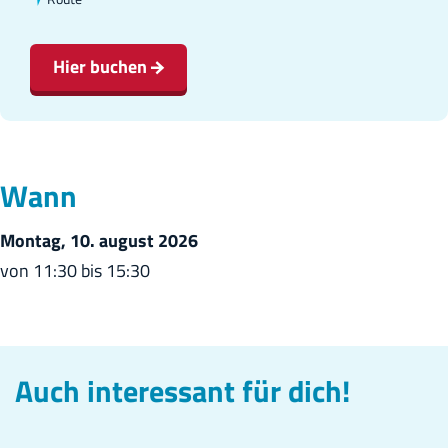
T
i
r
s
Hier buchen
o
T
c
r
k
o
e
c
Wann
n
k
f
e
Montag, 10. august 2026
a
n
von 11:30 bis 15:30
l
f
l
a
e
l
Auch interessant für dich!
n
l
u
e
n
n