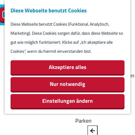
Diese Webseite benutzt Cookies
Besuch planen
Insel-Parkplatz
DE
M
S
reservieren
e
Diese Webseite benutzt Cookies (Funktional, Analytisch,
p
B
G
Besuch planen
n
Marketing). Diese Cookies sorgen dafür, dass diese Webseite so
r
a
e
Kalender
ü
gut wie möglich funktioniert. Klicke auf „Ich akzeptiere alle
a
c
h
Routes
Cookies“, wenn du hiermit einverstanden bist.
c
k
e
Übernachten
h
n
Aktivitäten &
Akzeptiere alles
e
S
Sehenswürdigkeiten
a
i
Nur notwendig
Essen & Trinken
u
e
Geschäfte
s
Einstellungen ändern
z
Rundum Harlingen
w
u
ä
r
Parken
h
H
l