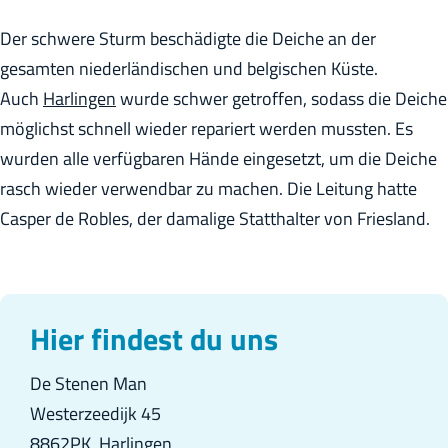
h
Der schwere Sturm beschädigte die Deiche an der
e
gesamten niederländischen und belgischen Küste.
:
Auch
Harlingen
wurde schwer getroffen, sodass die Deiche
D
möglichst schnell wieder repariert werden mussten. Es
e
wurden alle verfügbaren Hände eingesetzt, um die Deiche
u
rasch wieder verwendbar zu machen. Die Leitung hatte
t
Casper de Robles, der damalige Statthalter von Friesland.
s
c
h
Hier findest du uns
De Stenen Man
Westerzeedijk 45
8862PK
Harlingen