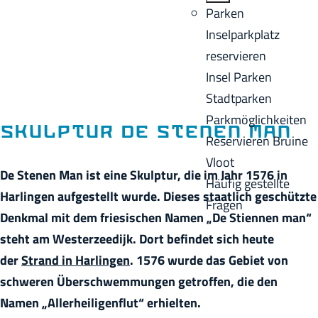
o
B
Parken
e
m
a
Inselparkplatz
n
e
c
reservieren
A
p
k
Insel Parken
k
a
Stadtparken
t
g
Parkmöglichkeiten
u
Skulptur De Stenen Man
e
Reservieren Bruine
e
Vloot
l
De Stenen Man ist eine Skulptur, die im Jahr 1576 in
Häufig gestellte
l
Harlingen aufgestellt wurde. Dieses staatlich geschützte
Fragen
e
Denkmal mit dem friesischen Namen „De Stiennen man“
S
steht am Westerzeedijk. Dort befindet sich heute
p
der
Strand in Harlingen
. 1576 wurde das Gebiet von
r
schweren Überschwemmungen getroffen, die den
a
Namen „Allerheiligenflut“ erhielten.
c